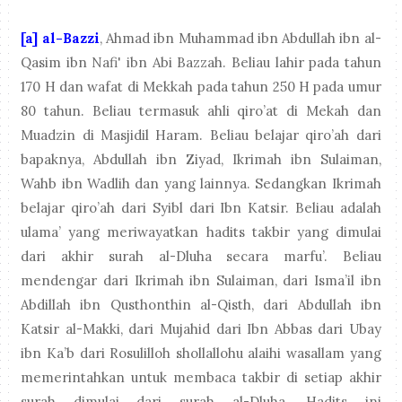
[a] al-Bazzi
, Ahmad ibn Muhammad ibn Abdullah ibn al-
Qasim ibn Nafi' ibn Abi Bazzah. Beliau lahir pada tahun
170 H dan wafat di Mekkah pada tahun 250 H pada umur
80 tahun. Beliau termasuk ahli qiro’at di Mekah dan
Muadzin di Masjidil Haram. Beliau belajar qiro’ah dari
bapaknya, Abdullah ibn Ziyad, Ikrimah ibn Sulaiman,
Wahb ibn Wadlih dan yang lainnya. Sedangkan Ikrimah
belajar qiro’ah dari Syibl dari Ibn Katsir. Beliau adalah
ulama’ yang meriwayatkan hadits takbir yang dimulai
dari akhir surah al-Dluha secara marfu’. Beliau
mendengar dari Ikrimah ibn Sulaiman, dari Isma’il ibn
Abdillah ibn Qusthonthin al-Qisth, dari Abdullah ibn
Katsir al-Makki, dari Mujahid dari Ibn Abbas dari Ubay
ibn Ka’b dari Rosulilloh shollallohu alaihi wasallam yang
memerintahkan untuk membaca takbir di setiap akhir
surah dimulai dari surah al-Dluha. Hadits ini