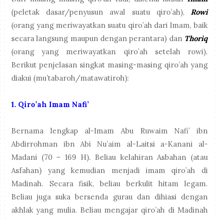
(peletak dasar/penyusun awal suatu qiro’ah),
Rowi
(orang yang meriwayatkan suatu qiro’ah dari Imam, baik
secara langsung maupun dengan perantara) dan
Thoriq
(orang yang meriwayatkan qiro’ah setelah rowi).
Berikut penjelasan singkat masing-masing qiro’ah yang
diakui (mu’tabaroh/matawatiroh):
1.
Qiro’ah Imam Nafi’
Bernama lengkap al-Imam Abu Ruwaim Nafi’ ibn
Abdirrohman ibn Abi Nu’aim al-Laitsi a-Kanani al-
Madani (70 – 169 H). Beliau kelahiran Asbahan (atau
Asfahan) yang kemudian menjadi imam qiro’ah di
Madinah. Secara fisik, beliau berkulit hitam legam.
Beliau juga suka bersenda gurau dan dihiasi dengan
akhlak yang mulia. Beliau mengajar qiro’ah di Madinah