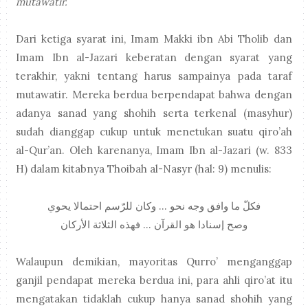
mutawatir.
Dari ketiga syarat ini, Imam Makki ibn Abi Tholib dan
Imam Ibn al-Jazari keberatan dengan syarat yang
terakhir, yakni tentang harus sampainya pada taraf
mutawatir. Mereka berdua berpendapat bahwa dengan
adanya sanad yang shohih serta terkenal (masyhur)
sudah dianggap cukup untuk menetukan suatu qiro’ah
al-Qur’an. Oleh karenanya, Imam Ibn al-Jazari (w. 833
H) dalam kitabnya Thoibah al-Nasyr (hal: 9) menulis:
فكلّ ما وافق وجه نحو ... وكان للرّسم احتمالا يحوي
وصح إسنادا هو القرآن ... فهذه الثلاثة الأركان
Walaupun demikian, mayoritas Qurro’ menganggap
ganjil pendapat mereka berdua ini, para ahli qiro’at itu
mengatakan tidaklah cukup hanya sanad shohih yang