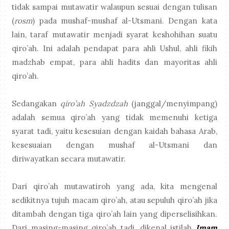
tidak sampai mutawatir walaupun sesuai dengan tulisan
(
rosm
) pada mushaf-mushaf al-Utsmani. Dengan kata
lain, taraf mutawatir menjadi syarat keshohihan suatu
qiro’ah. Ini adalah pendapat para ahli Ushul, ahli fikih
madzhab empat, para ahli hadits dan mayoritas ahli
qiro’ah.
Sedangakan
qiro’ah Syadzdzah
(janggal/menyimpang)
adalah semua qiro’ah yang tidak memenuhi ketiga
syarat tadi, yaitu kesesuian dengan kaidah bahasa Arab,
kesesuaian dengan mushaf al-Utsmani dan
diriwayatkan secara mutawatir.
Dari qiro’ah mutawatiroh yang ada, kita mengenal
sedikitnya tujuh macam qiro’ah, atau sepuluh qiro’ah jika
ditambah dengan tiga qiro’ah lain yang diperselisihkan.
Dari masing-masing qiro’ah tadi, dikenal istilah
Imam