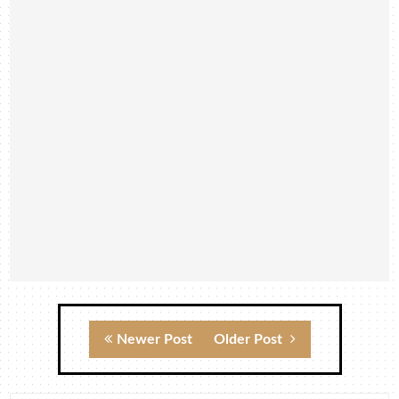
Newer Post
Older Post