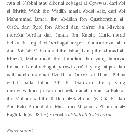
‘Aun al-Nabbal atau dikenal sebagai al-Qowwas, dari Abi
al-Ikhrith Wahb ibn Wadlih maula Abdul Aziz, dari Abi
Muhammad Isma’il ibn Abdillah ibn Qusthonthin al-
Qisth, dari Syibl ibn ‘Abbad dan Ma’ruf ibn Misykan,
mereka berdua dari Imam Ibn Katsir. Murid-murid
beliau datang dari berbagai negeri, diantaranya ialah
Abu Robi’ah Muhammad ibn Ishaq, Ishaq ibn Ahmad al-
Khuza’i, Muhammad ibn Hamdun dan yang lainnya.
Beliau dikenal sebagai perawi qira'at yang tsiqah dan
adil, serta menjadi Syeikh al-Qurro’ di Hijaz. Beliau
wafat pada tahun 291 H. Diantara thoriq yang
meriwayatkan qiro’ah dari beliau adalah Abu Isa Bakkar
ibn Muhammad ibn Bakkar al-Baghdadi (w. 353 H) dan
Abu Bakr Ahmad ibn Musa ibn Mujahid al-Tamimi al-
Baghdadi (w. 324 H) -penulis
al-Sab’ah fi al-Qiro’at
.
Bersambung...