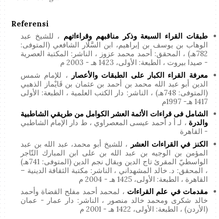
Referensi
طبقات القراء السبعة وذكر مناقبهم وقراءاتهم
، للشيخ عبد
الوهاب بن يوسف بن إبراهيم، ابن السَّلَّار الشافعي (المتوفى:
782هـ) ، المحقق: أحمد محمد عزوز ، الناشر: المكتبة العصرية
- صيدا بيروت ، الطبعة: الأولى، 1423 هـ - 2003 م
معرفة القراء الكبار على الطبقات والأعصار
، للإمام شمس
الدين أبو عبد الله محمد بن أحمد بن عثمان بن قَايْماز الذهبي
(المتوفى: 748هـ) ، الناشر: دار الكتب العلمية ، الطبعة: الأولى
1417 هـ- 1997م
الشامل فى قراءات الأئمة العشر الكوامل من طريقي الشاطبية
والدرة
، لـ أ د أحمد عيسى المعصراوي ، ط دار الإمام الشاطبي
- القاهرة
الكنز في القراءات العشر
، للشيخ أبو محمد، عبد الله بن عبد
المؤمن بن الوجيه بن عبد الله بن على ابن المبارك التّاجر
الواسطيّ المقرئ تاج الدين ويقال نجم الدين (المتوفى: 741هـ)
، المحقق: د. خالد المشهداني ، الناشر: مكتبة الثقافة الدينية –
القاهرة ، الطبعة: الأولى، 1425 هـ - 2004 م
مقدمات في علم القراءات
، لمحمد أحمد مفلح القضاة وأحمد
خالد شكرى ومحمد خالد منصور ، الناشر: دار عمار - عمان
(الأردن) ، الطبعة: الأولى، 1422 هـ - 2001 م