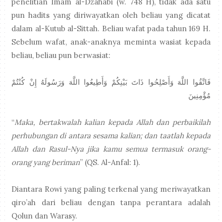
penelitian Imam al-Dzahabi (w. 748 H), tidak ada satu
pun hadits yang diriwayatkan oleh beliau yang dicatat
dalam al-Kutub al-Sittah. Beliau wafat pada tahun 169 H.
Sebelum wafat, anak-anaknya meminta wasiat kepada
beliau, beliau pun berwasiat:
فَاتَّقُوا اللَّهَ وَأَصْلِحُوا ذَاتَ بَيْنِكُمْ وَأَطِيعُوا اللَّهَ وَرَسُولَهُ إِنْ كُنْتُمْ
مُؤْمِنِينَ
“
Maka, bertakwalah kalian kepada Allah dan perbaikilah
perhubungan di antara sesama kalian; dan taatlah kepada
Allah dan Rasul-Nya jika kamu semua termasuk orang-
orang yang beriman
” (QS. Al-Anfal: 1).
Diantara Rowi yang paling terkenal yang meriwayatkan
qiro’ah dari beliau dengan tanpa perantara adalah
Qolun dan Warasy.