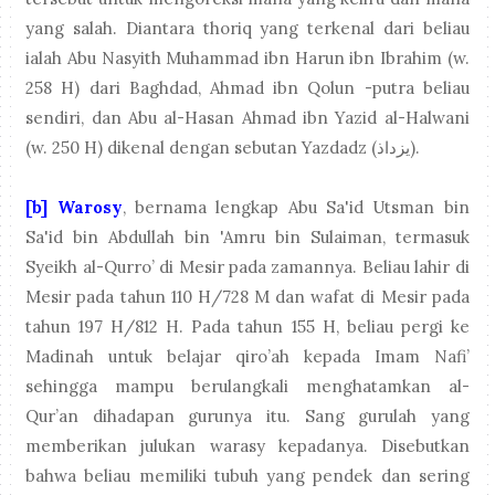
yang salah. Diantara thoriq yang terkenal dari beliau
ialah Abu Nasyith Muhammad ibn Harun ibn Ibrahim (w.
258 H) dari Baghdad, Ahmad ibn Qolun -putra beliau
sendiri, dan Abu al-Hasan Ahmad ibn Yazid al-Halwani
(w. 250 H) dikenal dengan sebutan Yazdadz (
يزداذ
).
[b] Warosy
, bernama lengkap Abu Sa'id Utsman bin
Sa'id bin Abdullah bin 'Amru bin Sulaiman, termasuk
Syeikh al-Qurro’ di Mesir pada zamannya. Beliau lahir di
Mesir pada tahun 110 H/728 M dan wafat di Mesir pada
tahun 197 H/812 H. Pada tahun 155 H, beliau pergi ke
Madinah untuk belajar qiro’ah kepada Imam Nafi’
sehingga mampu berulangkali menghatamkan al-
Qur’an dihadapan gurunya itu. Sang gurulah yang
memberikan julukan warasy kepadanya. Disebutkan
bahwa beliau memiliki tubuh yang pendek dan sering