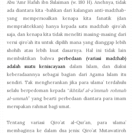
Abu ‘Amr Hafsh ibn Sulaiman (w. 180 H). Anehnya, tidak
ada diantara kita -bahkan dari kalangan anti-madzhab-
yang mempersoalkan kenapa kita fanatik (dan
mempraktekkan) hanya kepada satu madzhab qiro’ah
saja, dan kenapa kita tidak meneliti masing-masing dari
versi qiro’ah itu untuk dipilih mana yang dianggap lebih
shohih atau lebih kuat dasarnya. Hal ini tidak lain
membuktikan bahwa
perbedaan (variasi madzhab)
adalah suatu keniscayaan
dalam Islam, dan diakui
keberadaannya sebagai bagian dari Agama Islam itu
sendiri. Tak mengherankan jika para ulama’ terdahulu
selalu berpedoman kepada “
ikhtilaf al-a’immah rohmah
al-ummah
” yang bearti perbedaan diantara para imam
merupakan rahmat bagi umat.
Tentang variasi Qiro’at al-Qur’an, para ulama’
membaginya ke dalam dua jenis: Qiro’at Mutawatiroh