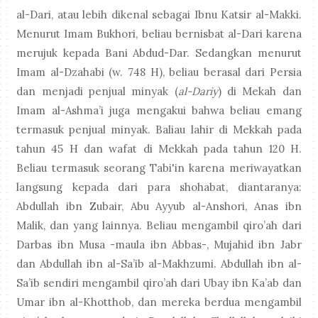
al-Dari, atau lebih dikenal sebagai Ibnu Katsir al-Makki.
Menurut Imam Bukhori, beliau bernisbat al-Dari karena
merujuk kepada Bani Abdud-Dar. Sedangkan menurut
Imam al-Dzahabi (w. 748 H), beliau berasal dari Persia
dan menjadi penjual minyak (
al-Dariy
) di Mekah dan
Imam al-Ashma’i juga mengakui bahwa beliau emang
termasuk penjual minyak. Baliau lahir di Mekkah pada
tahun 45 H dan wafat di Mekkah pada tahun 120 H.
Beliau termasuk seorang Tabi'in karena meriwayatkan
langsung kepada dari para shohabat, diantaranya:
Abdullah ibn Zubair, Abu Ayyub al-Anshori, Anas ibn
Malik, dan yang lainnya. Beliau mengambil qiro’ah dari
Darbas ibn Musa -maula ibn Abbas-, Mujahid ibn Jabr
dan Abdullah ibn al-Sa’ib al-Makhzumi. Abdullah ibn al-
Sa’ib sendiri mengambil qiro’ah dari Ubay ibn Ka’ab dan
Umar ibn al-Khotthob, dan mereka berdua mengambil