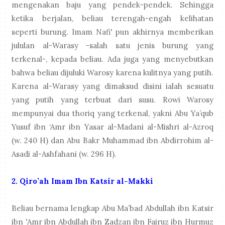
mengenakan baju yang pendek-pendek. Sehingga
ketika berjalan, beliau terengah-engah kelihatan
seperti burung. Imam Nafi' pun akhirnya memberikan
jululan al-Warasy -salah satu jenis burung yang
terkenal-, kepada beliau. Ada juga yang menyebutkan
bahwa beliau dijuluki Warosy karena kulitnya yang putih.
Karena al-Warasy yang dimaksud disini ialah sesuatu
yang putih yang terbuat dari susu. Rowi Warosy
mempunyai dua thoriq yang terkenal, yakni Abu Ya’qub
Yusuf ibn ‘Amr ibn Yasar al-Madani al-Mishri al-Azroq
(w. 240 H) dan Abu Bakr Muhammad ibn Abdirrohim al-
Asadi al-Ashfahani (w. 296 H).
2.
Qiro’ah Imam Ibn Katsir al-Makki
Beliau bernama lengkap Abu Ma’bad Abdullah ibn Katsir
ibn 'Amr ibn Abdullah ibn Zadzan ibn Fairuz ibn Hurmuz