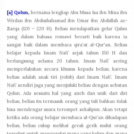
[a] Qolun
,
bernama lengkap Abu Musa Isa ibn Mina ibn
Wirdan ibn Abdushshamad ibn Umar ibn Abdullah az-
Zarqa (120 – 220 H). Beliau mendapatkan gelar Qalun
yang dalam bahasa romawi berarti baik karena ia
sangat baik dalam membaca qira'at al-Qur'an. Beliau
belajar kepada Imam Nafi’ sejak tahun 150 H dan
berlangsung selama 20 tahun. Imam Nafi’ sering
memperlakukan secara khusus kepada beliau, karena
beliau adalah anak tiri (robib) dari Imam Nafi’. Imam
Nafi’ sendiri juga yang menjuluki beliau dengan sebutan
Qolun. Ada sesuatu hal yang aneh dan unik dari diri
beliau, beliau itu termasuk orang yang tuli bahkan tidak
bisa mendengar suara terompet sekalipun. Akan tetapi
ketika ada orang belajar membaca al-Qur’an dihadapan
beliau, beliau cukup melihat gerak gerik mulut orang
tersebut untuk mengoreksi mana yang keliru dan mana