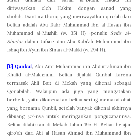
diriwayatkan oleh Hakim dengan sanad yang
shohih. Diantara thoriq yang meriwayatkan qiro’ah dari
beliau adalah Abu Bakr Muhammad ibn al-Hasan ibn
Muhammad al-Mushili (w. 351 H) -penulis
Syifa’ al-
Shudur
dalam tafsir- dan Abu Robi’ah Muhammad ibn
Ishaq ibn A’yun ibn Sinan al-Makki (w. 294 H).
[b] Qunbul
, Abu ‘Amr Muhammad ibn Abdurrahman ibn
Khalid al-Makhzumi. Beliau dijuluki Qunbul karena
termasuk Ahli Bait di Mekah yang dikenal sebagai
Qonabilah. Walaupun ada juga yang mengatakan
berbeda, yaitu dikarenakan beliau sering memakai obat
yang bernama Qunbil, setelah banyak dikenal akhirnya
dibuang
ya’
-nya untuk meringankan pengucapannya.
Beliau dilahirkan di Mekah tahun 195 H. Beliau belajar
qiro’ah dari Abi al-Hasan Ahmad ibn Muhammad ibn