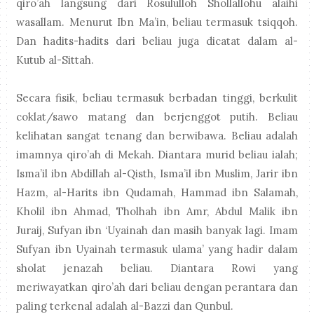
qiro’ah langsung dari Rosululloh Shollallohu alaihi
wasallam. Menurut Ibn Ma’in, beliau termasuk tsiqqoh.
Dan hadits-hadits dari beliau juga dicatat dalam al-
Kutub al-Sittah.
Secara fisik, beliau termasuk berbadan tinggi, berkulit
coklat/sawo matang dan berjenggot putih. Beliau
kelihatan sangat tenang dan berwibawa. Beliau adalah
imamnya qiro’ah di Mekah. Diantara murid beliau ialah;
Isma’il ibn Abdillah al-Qisth, Isma’il ibn Muslim, Jarir ibn
Hazm, al-Harits ibn Qudamah, Hammad ibn Salamah,
Kholil ibn Ahmad, Tholhah ibn Amr, Abdul Malik ibn
Juraij, Sufyan ibn ‘Uyainah dan masih banyak lagi. Imam
Sufyan ibn Uyainah termasuk ulama’ yang hadir dalam
sholat jenazah beliau. Diantara Rowi yang
meriwayatkan qiro’ah dari beliau dengan perantara dan
paling terkenal adalah al-Bazzi dan Qunbul.