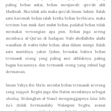
paling beliau sukai, beliau menjawab: qiro’ah ahli
Madinah. Jika tidak ada maka qiro’ah Imam ‘Ashim. Salah
satu karomah beliau ialah ketika beliau berbicara, maka
tercium bau misk dari mulut beliau, padahal beliau tidak
memakai wewangian apa pun. Beliau juga sering
membaca al-Qur’an di hadapan Nabi shollallohu alaihi
wasallam di waktu tidur beliau, alias dalam mimpi. Salah
satu muridnya, yakni Qolun, bersaksi bahwa beliau
termasuk orang yang paling suci akhlaknya, paling
bagus bacaannya, dan termasuk orang yang zuhud lagi
dermawan.
Imam Yahya ibn Ma’in menilai beliau termasuk seorang
yang
tsiqqoh
. Begitu juga Abu Hatim menilainya sebagai
shoduq
. Sedangkan al-Nasa’i menganggapnya
laisa bihi
ba’s
(tidak bermasalah). Walaupun begitu, sesuai