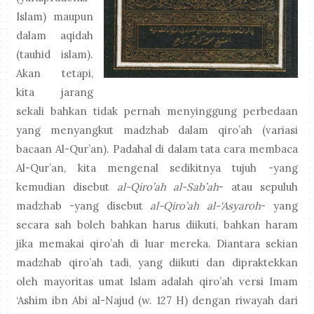
Islam) maupun
dalam aqidah
(tauhid islam).
Akan tetapi,
kita jarang
sekali bahkan tidak pernah menyinggung perbedaan
yang menyangkut madzhab dalam qiro’ah (variasi
bacaan Al-Qur’an). Padahal di dalam tata cara membaca
Al-Qur’an, kita mengenal sedikitnya tujuh -yang
kemudian disebut
al-Qiro’ah al-Sab’ah
- atau sepuluh
madzhab -yang disebut
al-Qiro’ah al-‘Asyaroh
- yang
secara sah boleh bahkan harus diikuti, bahkan haram
jika memakai qiro’ah di luar mereka. Diantara sekian
madzhab qiro’ah tadi, yang diikuti dan dipraktekkan
oleh mayoritas umat Islam adalah qiro’ah versi Imam
‘Ashim ibn Abi al-Najud (w. 127 H) dengan riwayah dari