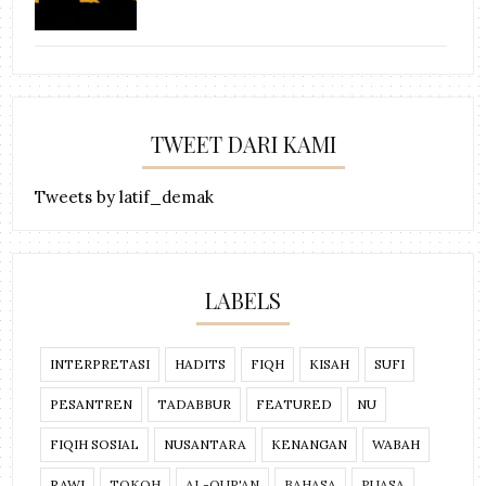
TWEET DARI KAMI
Tweets by latif_demak
LABELS
INTERPRETASI
HADITS
FIQH
KISAH
SUFI
PESANTREN
TADABBUR
FEATURED
NU
FIQIH SOSIAL
NUSANTARA
KENANGAN
WABAH
RAWI
TOKOH
AL-QUR'AN
BAHASA
PUASA