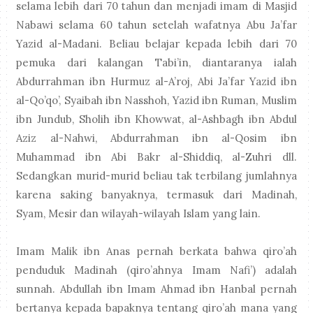
selama lebih dari 70 tahun dan menjadi imam di Masjid
Nabawi selama 60 tahun setelah wafatnya Abu Ja’far
Yazid al-Madani. Beliau belajar kepada lebih dari 70
pemuka dari kalangan Tabi’in, diantaranya ialah
Abdurrahman ibn Hurmuz al-A’roj, Abi Ja’far Yazid ibn
al-Qo’qo’, Syaibah ibn Nasshoh, Yazid ibn Ruman, Muslim
ibn Jundub, Sholih ibn Khowwat, al-Ashbagh ibn Abdul
Aziz al-Nahwi, Abdurrahman ibn al-Qosim ibn
Muhammad ibn Abi Bakr al-Shiddiq, al-Zuhri dll.
Sedangkan murid-murid beliau tak terbilang jumlahnya
karena saking banyaknya, termasuk dari Madinah,
Syam, Mesir dan wilayah-wilayah Islam yang lain.
Imam Malik ibn Anas pernah berkata bahwa qiro’ah
penduduk Madinah (qiro’ahnya Imam Nafi’) adalah
sunnah. Abdullah ibn Imam Ahmad ibn Hanbal pernah
bertanya kepada bapaknya tentang qiro’ah mana yang