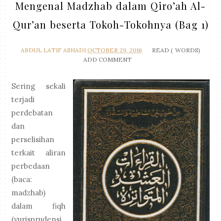
Mengenal Madzhab dalam Qiro’ah Al-
Qur’an beserta Tokoh-Tokohnya (Bag 1)
ABDUL LATIF ASHADI
OCTOBER 29, 2016
READ (
WORDS)
ADD COMMENT
Sering sekali
terjadi
perdebatan
dan
perselisihan
terkait aliran
perbedaan
(baca:
madzhab)
dalam fiqh
(yurisprudensi