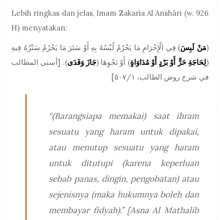
Lebih ringkas dan jelas, Imam Zakaria Al Anshāri (w. 926
H) menyatakan:
) فِي الْإِحْرَامِ مَا يَحْرُمُ لُبْسُهُ بِهِ أَوْ سَتَرَ مَا يَحْرُمُ سَتْرُهُ فِيهِ
مَنْ لَبِسَ
(
). [أسنى المطالب
جَازَ وَفَدَى
) أَوْ نَحْوِهَا (
لِحَاجَةِ حَرٍّ أَوْ بَرْدٍ أَوْ مُدَاوَاةٍ
(
في شرح روض الطالب، ٥٠٧/١]
“(Barangsiapa memakai) saat ihram
sesuatu yang haram untuk dipakai,
atau menutup sesuatu yang haram
untuk ditutupi (karena keperluan
sebab panas, dingin, pengobatan) atau
sejenisnya (maka hukumnya boleh dan
membayar fidyah).” [Asna Al Mathalib