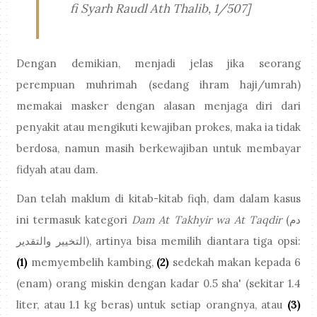
fi Syarh Raudl Ath Thalib, 1/507]
Dengan demikian, menjadi jelas jika seorang
perempuan muhrimah (sedang ihram haji/umrah)
memakai masker dengan alasan menjaga diri dari
penyakit atau mengikuti kewajiban prokes, maka ia tidak
berdosa, namun masih berkewajiban untuk membayar
fidyah atau dam.
Dan telah maklum di kitab-kitab fiqh, dam dalam kasus
ini termasuk kategori
Dam At Takhyir wa At Taqdir
(دم
التخيير والتقدير), artinya bisa memilih diantara tiga opsi:
(1)
memyembelih kambing,
(2)
sedekah makan kepada 6
(enam) orang miskin dengan kadar 0.5 sha' (sekitar 1.4
liter, atau 1.1 kg beras) untuk setiap orangnya, atau
(3)