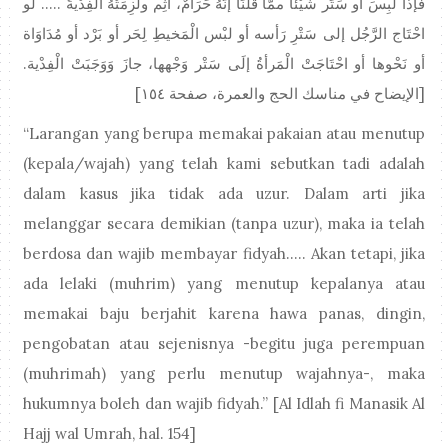
فإذا لَبِسَ أو سَتَر شَيْئاً ممَّا قُلْنَا إنَّهُ حَرَامٌ، أَثِم ولَزِمَتْهُ الْفِدْيةُ ..... لو
احْتَاج الرَّجُل إلى سَتْرِ رَأسه أو لبْس الْمَخيطِ لِحَر أو بَرْد أو مُدَاوَاة
أو نَحْوها أو احْتَاجَتْ الْمَرأةُ إلَى سَتْر وَجْهها، جازَ وَوَجَبَتْ الْفِدْية.
[الإيضاح في مناسك الحج والعمرة، صفحة ١٥٤]
“Larangan yang berupa memakai pakaian atau menutup
(kepala/wajah) yang telah kami sebutkan tadi adalah
dalam kasus jika tidak ada uzur. Dalam arti jika
melanggar secara demikian (tanpa uzur), maka ia telah
berdosa dan wajib membayar fidyah..... Akan tetapi, jika
ada lelaki (muhrim) yang menutup kepalanya atau
memakai baju berjahit karena hawa panas, dingin,
pengobatan atau sejenisnya -begitu juga perempuan
(muhrimah) yang perlu menutup wajahnya-, maka
hukumnya boleh dan wajib fidyah.” [Al Idlah fi Manasik Al
Hajj wal Umrah, hal. 154]