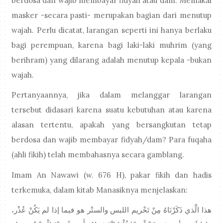
berdosa dan wajib membayar fidyah atau dam. Memakai
masker -secara pasti- merupakan bagian dari menutup
wajah. Perlu dicatat, larangan seperti ini hanya berlaku
bagi perempuan, karena bagi laki-laki muhrim (yang
berihram) yang dilarang adalah menutup kepala -bukan
wajah.
Pertanyaannya, jika dalam melanggar larangan
tersebut didasari karena suatu kebutuhan atau karena
alasan tertentu, apakah yang bersangkutan tetap
berdosa dan wajib membayar fidyah/dam? Para fuqaha
(ahli fikih) telah membahasnya secara gamblang.
Imam An Nawawi (w. 676 H), pakar fikih dan hadis
terkemuka, dalam kitab Manasiknya menjelaskan:
هذا الَّذي ذَكَرْنَاهُ مِنْ تَحْريم اللبس والستْر هو فيما إذا لم يَكُنْ عُذْر،