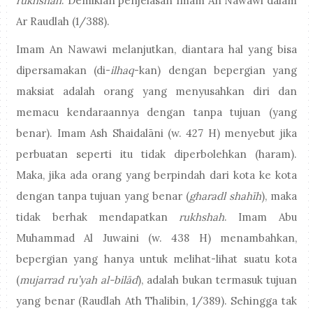
rukhshah
. Demikian penjelasan Imam An Nawawi dalam
Ar Raudlah (1/388).
Imam An Nawawi melanjutkan, diantara hal yang bisa
dipersamakan (di-
ilhaq
-kan) dengan bepergian yang
maksiat adalah orang yang menyusahkan diri dan
memacu kendaraannya dengan tanpa tujuan (yang
benar). Imam Ash Shaidalāni (w. 427 H) menyebut jika
perbuatan seperti itu tidak diperbolehkan (haram).
Maka, jika ada orang yang berpindah dari kota ke kota
dengan tanpa tujuan yang benar (
gharadl shahīh
), maka
tidak berhak mendapatkan
rukhshah
. Imam Abu
Muhammad Al Juwaini (w. 438 H) menambahkan,
bepergian yang hanya untuk melihat-lihat suatu kota
(
mujarrad ru’yah al-bilād
), adalah bukan termasuk tujuan
yang benar (Raudlah Ath Thalibin, 1/389). Sehingga tak