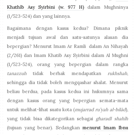
Khathîb Asy Syirbini (w. 977 H)
dalam Mughninya
(1/523-524) dan yang lainnya.
Bagaimana dengan kasus kedua? Dimana piknik
menjadi tujuan awal dan satu-satunya alasan dia
bepergian? Menurut Imam Ar Ramli dalam An Nihayah
(2/261) dan Imam Khatib Asy Syirbini dalam Al Mughni
(1/523-524), orang yang bepergian dalam rangka
tanazzuh
tidak berhak mendapatkan
rukhshah
,
sehingga dia tidak boleh mengqashar shalat. Menurut
beliau berdua, pada kasus kedua ini hukumnya sama
dengan kasus orang yang bepergian semata-mata
untuk melihat-lihat suatu kota (
mujarrad ru’yah al-bilād
),
yang tidak bisa dikategorikan sebagai
gharadl shahîh
(tujuan yang benar). Sedangkan
menurut Imam Ibnu