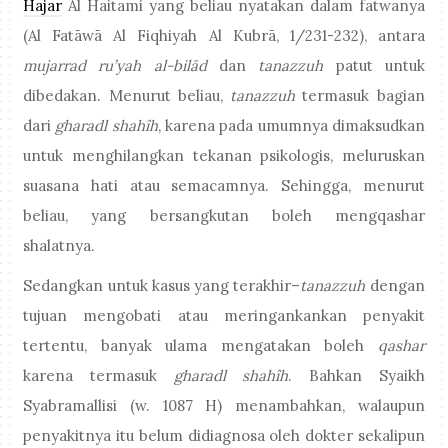
Hajar
Al Haitami yang beliau nyatakan dalam fatwanya
(Al Fatāwā Al Fiqhiyah Al Kubrā, 1/231-232), antara
mujarrad ru’yah al-bilād
dan
tanazzuh
patut untuk
dibedakan. Menurut beliau,
tanazzuh
termasuk bagian
dari
gharadl shahîh
, karena pada umumnya
dimaksudkan
untuk menghilangkan tekanan psikologis, meluruskan
suasana hati atau semacamnya. Sehingga, menurut
beliau, yang bersangkutan boleh mengqashar
shalatnya.
Sedangkan untuk kasus yang terakhir–
tanazzuh
dengan
tujuan mengobati atau meringankankan penyakit
tertentu, banyak ulama mengatakan boleh
qashar
karena termasuk
gharadl shahîh
. Bahkan Syaikh
Syabramallisi (w. 1087 H) menambahkan, walaupun
penyakitnya itu belum didiagnosa oleh dokter sekalipun