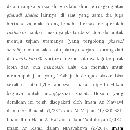
dalam rangka berziarah, bersilaturahmi, berdagang atau
gharadl shahih
lainnya, di saat yang sama dia juga
bertamasya, maka orang tersebut berhak memperoleh
rukhshah
. Bahkan misalnya jika terdapat dua jalur untuk
menuju tujuan utamanya (yang tergolong
gharadl
shahih
), dimana salah satu jalurnya berjarak kurang dari
dua
marhalah
(80 Km), sedangkan satunya lagi berjarak
lebih dari dua
marhalah
. Lalu, dia memilih untuk
menempuh jalur yang lebih jauh dengan alasan bisa
sekalian piknik/bertamasya, maka diperbolehkan
baginya untuk mengqashar shalat. Hukum yang
demikian ini telah disepakati oleh Imam An Nawawi
dalam Ar Raudlah (1/387) dan Al Majmu’ (4/330-331),
Imam Ibnu Hajar Al Haitami dalam Tuhfahnya (2/382),
Imam Ar Ramli dalam Nihāyahnya (2/264),
Imam