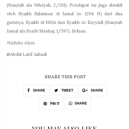
(Hasyiah ala Nihāyah, 2/261). Pendapat ini juga dinukil
oleh Syaikh Sulaiman Al Jamal (w. 1204 H) dari dua
gurunya, Syaikh Al Hifni dan Syaikh Az Zayyādi (Hasyiah
Jamal ala Syarh Manhaj, 1/597). Sekian.
Wallahu A'lam
.
@Abdul Latif Ashadi
SHARE THIS POST
SHARE
TWEET
SHARE
SHARE
PIN IT
YOU MAY ALSO LIKE