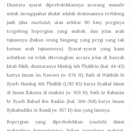
Diantara syarat diperbolehkannya seorang musafir
untuk mengqashar shalat adalah destinasinya terbilang
jauh (dua
marhalah
, atau sekitar 80 km), perginya
tergolong bepergian yang mubah, dan jelas arah
tujuannya (bukan orang bingung yang pergi yang tak
karuan arah tujuannnya). Syarat-syarat yang kami
sebutkan ini telah diterangkan secara jelas di banyak
kitab Fikih, diantaranya Minhāj Ath Thālibîn (hal. 44-45)
kartya Imam An Nawawi (w. 676 H), Fath Al Wahhāb bi
Syarh Manhaj Ath Thullāb (1/82-83) karya Syaikul Islam
Al Imam Zakaria Al Anshāri (w. 926 H), Fath Ar Rahmān
bi Syarh Zubad ibn Raslān (hal. 366-368) karya Imam
Syihabuddin Ar Ramli (w. 957 H) dan yang lainnya.
Bepergian yang diperbolehkan (
mubāh
) disini
maksudnya bepergiannya bukan tergolong maksiat,